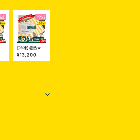
★オ
【冷凍】極熟★オ
の素
オトリバナナの素
¥13,200
業務
お徳用バラ（業務
）
用100g×56）