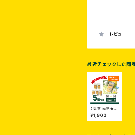
レビュー
最近チェックした商
【冷凍】極熟★オ
オトリバナナの素
¥1,900
5個セット